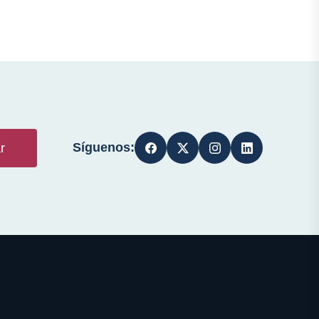
Síguenos:
r