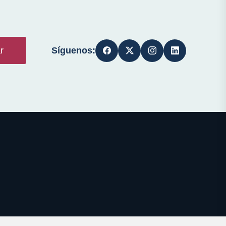
Síguenos:
r