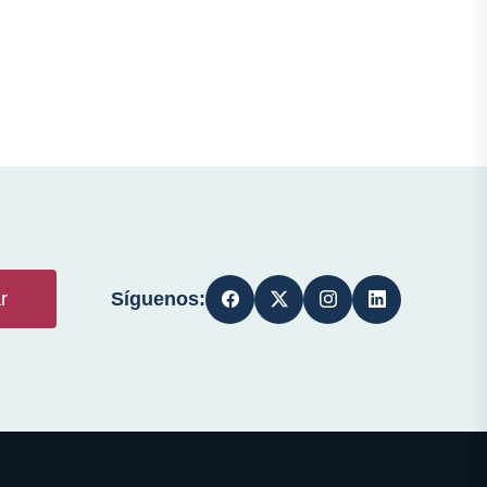
Síguenos:
r